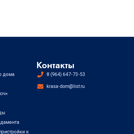
Контакты
о дома
8 (964) 647-73-53
krasa-dom@list.ru
люч»
рды
ндамента
пристройки к