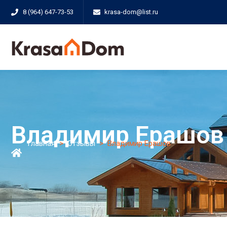
8 (964) 647-73-53
krasa-dom@list.ru
Владимир Ерашов
Главная
>
Отзывы
>
Владимир Ерашов