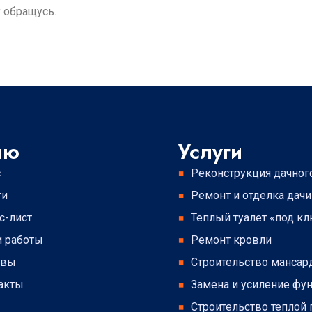
 обращусь.
ню
Услуги
с
Реконструкция дачног
ги
Ремонт и отделка дачи
с-лист
Теплый туалет «под к
 работы
Ремонт кровли
ывы
Строительство манса
акты
Замена и усиление фу
Строительство теплой 