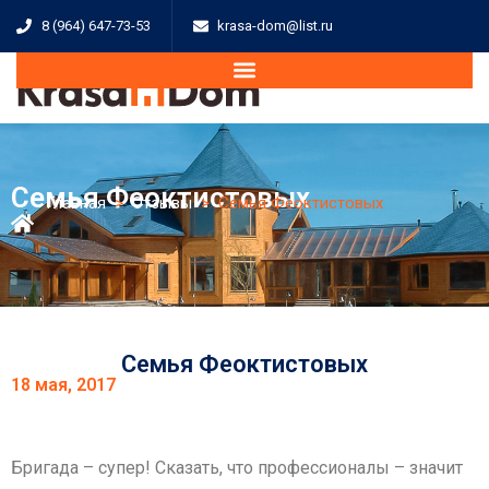
8 (964) 647-73-53
krasa-dom@list.ru
Семья Феоктистовых
Главная
>
Отзывы
>
Семья Феоктистовых
Семья Феоктистовых
18 мая, 2017
Бригада – супер! Сказать, что профессионалы – значит