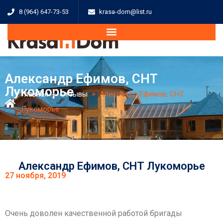
8 (964) 647-73-53
krasa-dom@list.ru
Александр Ефимов, СНТ
Лукоморье
Главная
>
Отзывы
>
Александр Ефимов, СНТ
Лукоморье
Александр Ефимов, СНТ Лукоморье
27 ноября, 2019
Очень доволен качественной работой бригады