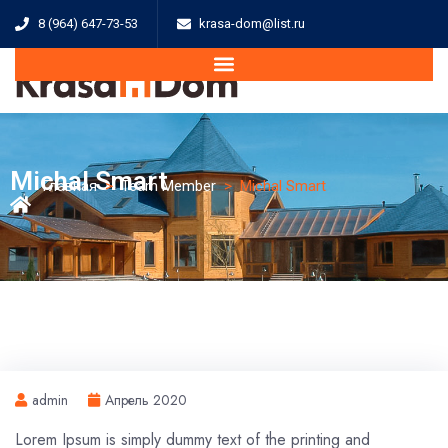
8 (964) 647-73-53
krasa-dom@list.ru
Michal Smart
Главная
>
Team Member
>
Michal Smart
admin
Апрель 2020
Lorem Ipsum is simply dummy text of the printing and