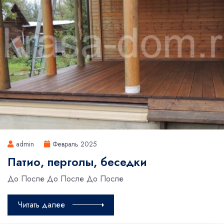
admin
Февраль 2025
Патио, перголы, беседки
До После До После До После
Читать далее