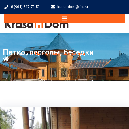
8 (964) 647-73-53
krasa-dom@list.ru
Патио, перголы, беседки
Главная
>
Патио, перголы, беседки